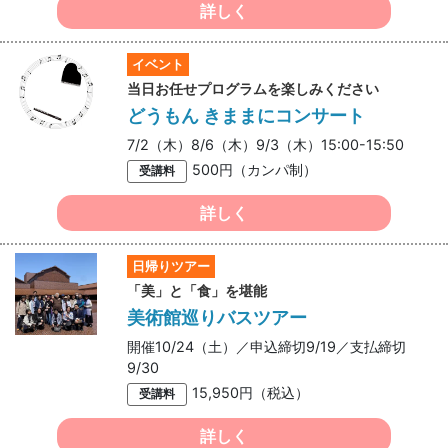
詳しく
イベント
当日お任せプログラムを楽しみください
どうもん きままにコンサート
7/2（木）8/6（木）9/3（木）15:00-15:50
500円（カンパ制）
受講料
詳しく
日帰りツアー
「美」と「食」を堪能
美術館巡りバスツアー
開催10/24（土）／申込締切9/19／支払締切
9/30
15,950円（税込）
受講料
詳しく