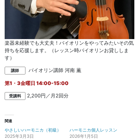
楽器未経験でも大丈夫！バイオリンをやってみたいその気
持ちを応援します。（レッスン時バイオリンお貸ししま
す）
バイオリン講師
河南 薫
講師
第1・3金曜日 14:00-15:00
2,200円／月2回分
受講料
関連
やさしいハーモニカ（初級）
ハーモニカ個人レッスン
2025年3月3日
2026年1月5日