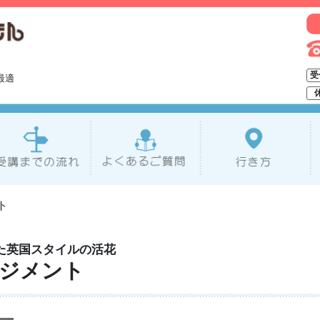
受
最適
ト
た英国スタイルの活花
ジメント